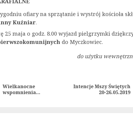
ARAFIALNE
ygodniu ofiary na sprzątanie i wystrój kościoła sk
anny Kuźniar
.
ę 25 maja o godz. 8.00 wyjazd pielgrzymki dziękcz
 pierwszokomunijnych
do Myczkowiec.
do użytku wewnętrzne
ue
g
Wielkanocne
Intencje Mszy Świętych
Previous
Next
wspomnienia…
20-26.05.2019
post:
post: