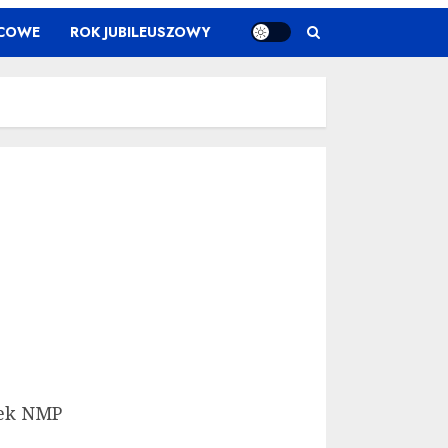
ŃCOWE
ROK JUBILEUSZOWY
ek NMP