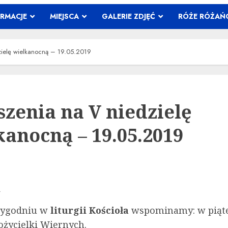
ORMACJE
MIEJSCA
GALERIE ZDJĘĆ
RÓŻE RÓŻA
zielę wielkanocną – 19.05.2019
szenia na V niedzielę
kanocną – 19.05.2019
A
tygodniu w
liturgii Kościoła
wspominamy: w piąt
ycielki Wiernych.