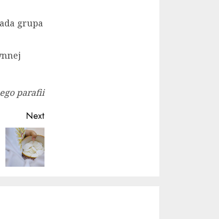
łada grupa
ynnej
go parafii
Next