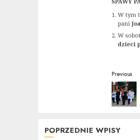
SPAWY P
W tym t
pani
Jo
W sobot
dzieci
Contin
Previous
Readin
POPRZEDNIE WPISY