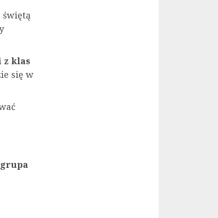
e świętą
y
 z klas
ie się w
ywać
grupa