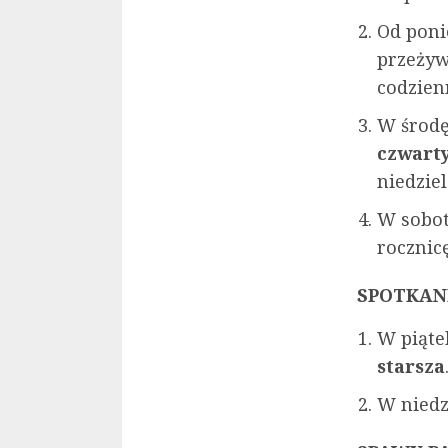
Od poni
przeżyw
codzien
W środę
czwart
niedzie
W sobot
rocznicę
SPOTKAN
W piąte
starsza
W niedz