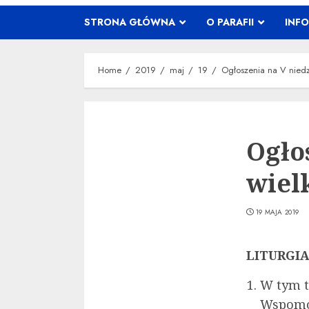
STRONA GŁÓWNA
O PARAFII
INF
Home
2019
maj
19
Ogłoszenia na V nied
Ogło
wiel
19 MAJA 2019
LITURGI
W tym 
Wspomoż