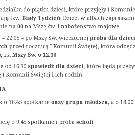
edziałku do piątku dzieci, które przyjęły I Komuni
ają tzw.
Biały Tydzień
. Dzieci w albach zapraszam
nie na
00
na Mszę św. i nabożeństwo majowe.
 – 22.05 – po Mszy Św. wieczornej
próba dla dzieci
ych
przed rocznicą I Komunii Świętej, która odbędz
lę na
Mszy Św. o 12.30
.
ę od 16.30
spowiedź dla dzieci
, które będą przeż
 I Komunii Świętej i ich rodzin.
IA
k o 16.45 spotkanie
oazy grupa młodsza
, a o 18.00
.
ielę o 9.45 spotkanie i próba
scholi
.