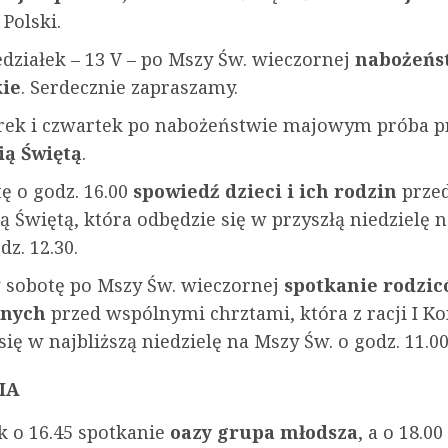
Polski.
działek – 13 V – po Mszy Św. wieczornej
nabożeńs
kie
. Serdecznie zapraszamy.
ek i czwartek po nabożeństwie majowym próba 
ą Świętą
.
ę o godz. 16.00
spowiedź dzieci i ich rodzin
przed
 Świętą, która odbędzie się w przyszłą niedzielę 
dz. 12.30.
 sobotę po Mszy Św. wieczornej
spotkanie rodzic
tnych
przed wspólnymi chrztami, która z racji I K
ię w najbliższą niedzielę na Mszy Św. o godz. 11.00
IA
k o 16.45 spotkanie
oazy grupa młodsza
, a o 18.00