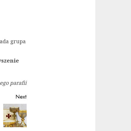
łada grupa
yszenie
go parafii
Next