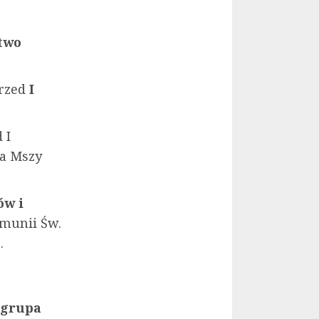
two
przed
I
 I
na Mszy
ów i
omunii Św.
.
grupa