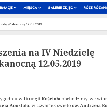
ORMACJE
MIEJSCA
GALERIE ZDJĘĆ
RÓŻE RÓŻA
dzielę Wielkanocną 12.05.2019
szenia na IV Niedzielę
kanocną 12.05.2019
A
tygodniu w
liturgii Kościoła
obchodzimy: we wtor
ieja Apostoła
, w czwartek święto
św. Andrzeja B