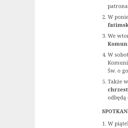
patrona 
W ponie
fatims
We wtor
Komuni
W sobot
Komunią
Św. o go
Także w
chrzes
odbędą s
SPOTKAN
W piąte