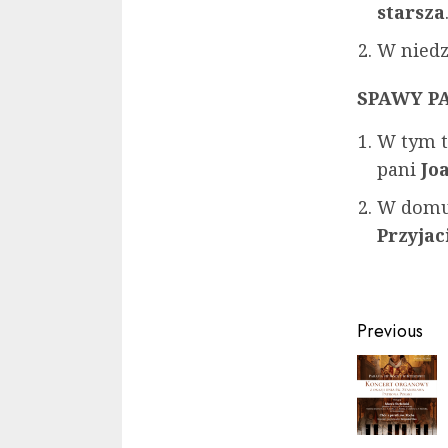
starsza
W niedz
SPAWY P
W tym t
pani
Jo
W domu
Przyja
Contin
Previous
Readin