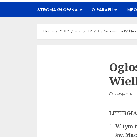
STRONA GŁÓWNA
O PARAFII
INF
Home
2019
maj
12
Ogłoszenia na IV Nie
Ogło
Wiel
12 MAJA 2019
LITURGI
W tym 
św. Mac