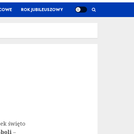
ŃCOWE
ROK JUBILEUSZOWY
ek święto
oboli
–