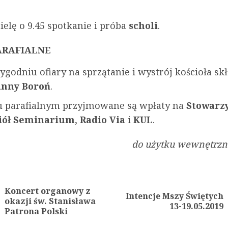
.
ielę o 9.45 spotkanie i próba
scholi
.
ARAFIALNE
ygodniu ofiary na sprzątanie i wystrój kościoła sk
anny Boroń
.
 parafialnym przyjmowane są wpłaty na
Stowarz
ciół Seminarium
,
Radio Via
i
KUL
.
do użytku wewnętrzne
ue
g
Koncert organowy z
Intencje Mszy Świętych
Previous
Next
okazji św. Stanisława
13-19.05.2019
post:
post:
Patrona Polski