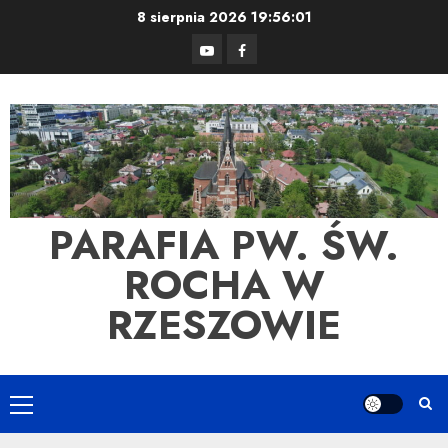
Skip
8 sierpnia 2026
19:56:01
to
YouTube
Facebook
content
PARAFIA PW. ŚW.
ROCHA W
RZESZOWIE
Primary
Menu