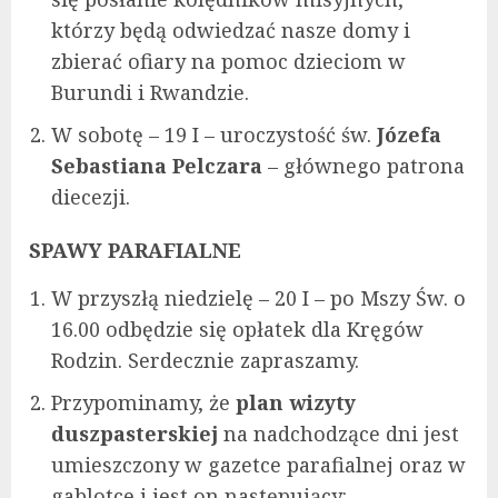
którzy będą odwiedzać nasze domy i
zbierać ofiary na pomoc dzieciom w
Burundi i Rwandzie.
W sobotę – 19 I – uroczystość św.
Józefa
Sebastiana Pelczara
– głównego patrona
diecezji.
SPAWY PARAFIALNE
W przyszłą niedzielę – 20 I – po Mszy Św. o
16.00 odbędzie się opłatek dla Kręgów
Rodzin. Serdecznie zapraszamy.
Przypominamy, że
plan wizyty
duszpasterskiej
na nadchodzące dni jest
umieszczony w gazetce parafialnej oraz w
gablotce i jest on następujący: