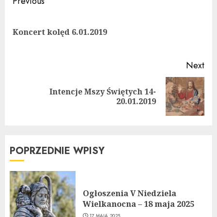
Continue
Previous
Reading
Pre
Koncert kolęd 6.01.2019
pos
Next
Intencje Mszy Świętych 14-
Next
20.01.2019
post:
POPRZEDNIE WPISY
Ogłoszenia V Niedziela
Wielkanocna – 18 maja 2025
17 MAJA 2025