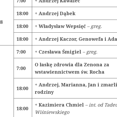
7:00
+ Andrzej Kawalec
18:00
+ Andrzej Dąbek
18
18:00
+ Władysław Wepsięć
– greg.
18:00
+ Andrzej Kaczor, Genowefa i Ad
7:00
+ Czesława Śmigiel
– greg.
O łaskę zdrowia dla Zenona za
7:00
wstawiennictwem św. Rocha
+ Andrzej, Marianna, Jan i zmarli
18:00
rodziny
+ Kazimiera Chmiel
– int. od Tade
18:00
Wiśniewskiego