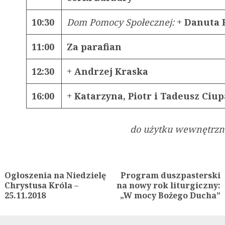
10:30
Dom Pomocy Społecznej:
+ Danuta 
11:00
Za parafian
12:30
+ Andrzej Kraska
16:00
+ Katarzyna, Piotr i Tadeusz Ciu
do użytku wewnętrzne
ue
g
Ogłoszenia na Niedzielę
Program duszpasterski
Previous
Next
Chrystusa Króla –
na nowy rok liturgiczny:
post:
post:
25.11.2018
„W mocy Bożego Ducha”