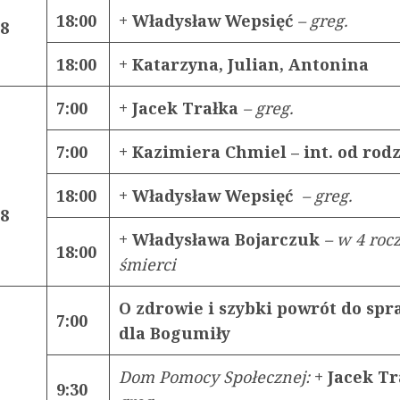
18:00
+ Władysław Wepsięć
– greg.
18
18:00
+ Katarzyna, Julian, Antonina
7:00
+ Jacek Trałka
– greg.
7:00
+ Kazimiera Chmiel – int. od rod
18:00
+ Władysław Wepsięć
– greg.
18
+ Władysława Bojarczuk
– w 4 roc
18:00
śmierci
O zdrowie i szybki powrót do sp
7:00
dla Bogumiły
Dom Pomocy Społecznej:
+ Jacek T
9:30