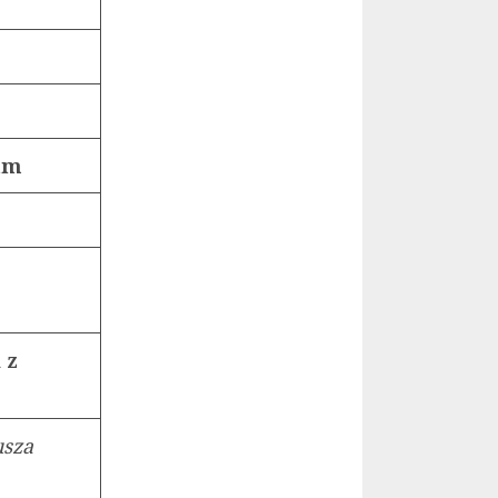
am
 z
usza