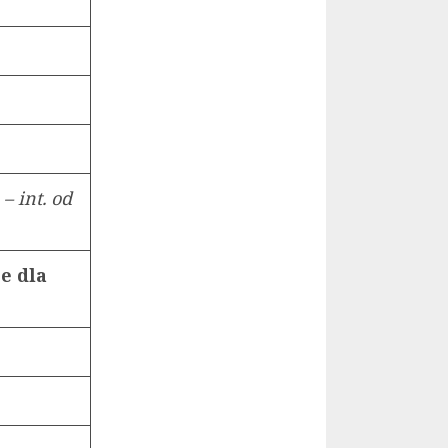
– int. od
e dla