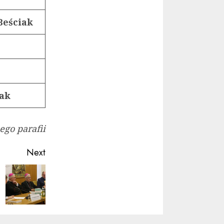
Beściak
pak
go parafii
Next