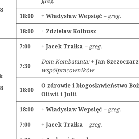
greg.
18
18:00
+ Władysław Wepsięć
– greg.
18:00
+ Zdzisław Kolbusz
7:00
+ Jacek Trałka
– greg.
Dom Kombatanta:
+ Jan Szczoczarz
7:30
współpracowników
k
O zdrowie i błogosławieństwo Boż
18
18:00
Oliwii i Julii
18:00
+ Władysław Wepsięć
– greg.
7:00
+ Jacek Trałka
– greg.