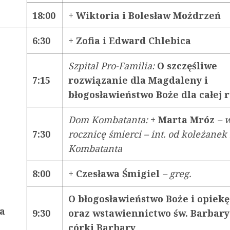
18:00
+ Wiktoria i Bolesław Możdrzeń
6:30
+ Zofia i Edward Chlebica
Szpital Pro-Familia:
O szczęśliwe
7:15
rozwiązanie dla Magdaleny i
błogosławieństwo Boże dla całej 
Dom Kombatanta:
+ Marta Mróz
– 
7:30
rocznicę śmierci – int. od koleżane
Kombatanta
8:00
+ Czesława Śmigiel
– greg.
O błogosławieństwo Boże i opiek
a
9:30
oraz wstawiennictwo św. Barbary
córki Barbary