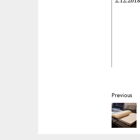
2.12.2018
Contin
Previous
Readin