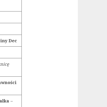
ziny Dec
znicę
rawności
rałka
–