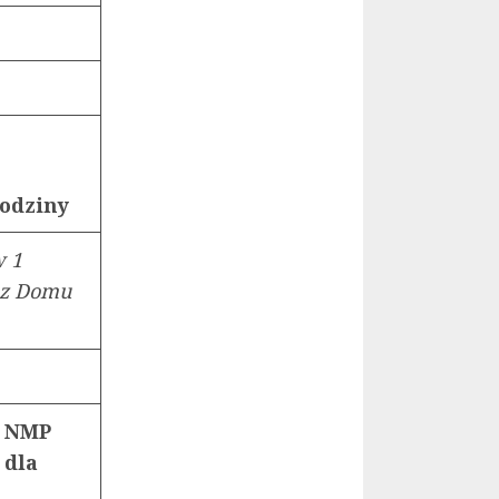
rodziny
w 1
k z Domu
ę NMP
 dla