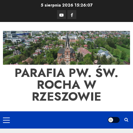
Skip
5 sierpnia 2026
15:26:07
to
YouTube
Facebook
content
PARAFIA PW. ŚW.
ROCHA W
RZESZOWIE
Primary
Menu