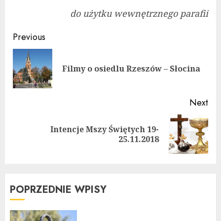
do użytku wewnętrznego parafii
Continue
Previous
Reading
Pre
Filmy o osiedlu Rzeszów – Słocina
pos
Next
Intencje Mszy Świętych 19-
Next
25.11.2018
post:
POPRZEDNIE WPISY