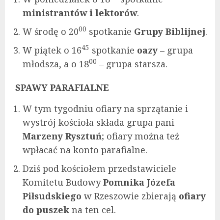
ministrantów i lektorów
.
00
W środę o 20
spotkanie
Grupy Biblijnej
.
45
W piątek o 16
spotkanie
oazy
– grupa
00
młodsza, a o 18
– grupa starsza.
SPAWY PARAFIALNE
W tym tygodniu ofiary na sprzątanie i
wystrój kościoła składa grupa pani
Marzeny Rysztuń
; ofiary można też
wpłacać na konto parafialne.
Dziś pod kościołem przedstawiciele
Komitetu Budowy
Pomnika Józefa
Piłsudskiego
w Rzeszowie zbierają
ofiary
do puszek
na ten cel.