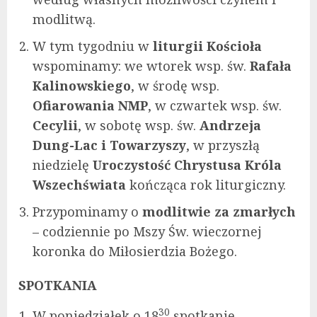
modlitwą.
W tym tygodniu w
liturgii Kościoła
wspominamy: we wtorek wsp. św.
Rafała
Kalinowskiego
, w środę wsp.
Ofiarowania NMP
, w czwartek wsp. św.
Cecylii
, w sobotę wsp. św.
Andrzeja
Dung-Lac i Towarzyszy
, w przyszłą
niedzielę
Uroczystość Chrystusa Króla
Wszechświata
kończąca rok liturgiczny.
Przypominamy o
modlitwie za zmarłych
– codziennie po Mszy Św. wieczornej
koronka do Miłosierdzia Bożego.
SPOTKANIA
30
W poniedziałek o 18
spotkanie