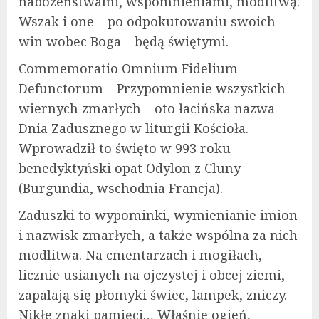
nabożeństwami, wspomnieniami, modlitwą.
Wszak i one – po odpokutowaniu swoich
win wobec Boga – będą świętymi.
Commemoratio Omnium Fidelium
Defunctorum – Przypomnienie wszystkich
wiernych zmarłych – oto łacińska nazwa
Dnia Zadusznego w liturgii Kościoła.
Wprowadził to święto w 993 roku
benedyktyński opat Odylon z Cluny
(Burgundia, wschodnia Francja).
Zaduszki to wypominki, wymienianie imion
i nazwisk zmarłych, a także wspólna za nich
modlitwa. Na cmentarzach i mogiłach,
licznie usianych na ojczystej i obcej ziemi,
zapalają się płomyki świec, lampek, zniczy.
Nikłe znaki pamięci… Właśnie ogień,