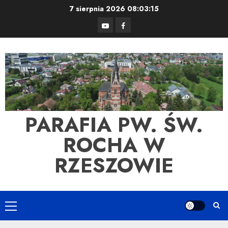
Skip
7 sierpnia 2026
08:03:15
to
YouTube
Facebook
content
PARAFIA PW. ŚW.
ROCHA W
RZESZOWIE
Primary
Menu