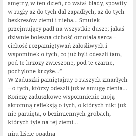
smętny, w ten dzień, co wstał blady, spowity
w mgły aż do tych dal zapadłych, aż do tych
bezkresów ziemi i nieba… Smutek
przejmujący padł na wszystkie dusze; jakaś
dziwnie bolesna cichość omotała serca –
cichość rozpamiętywań żałośliwych i
wspominek o tych, co już byli odeszli tam,
pod te brzozy zwieszone, pod te czarne,
pochylone krzyże…”
W Zaduszki pamiętajmy o naszych zmarłych
– o tych, którzy odeszli już w smugę cienia…
Kończę zaduszkowe wspomnienie moją
skromną refleksją o tych, o których nikt już
nie pamięta, o bezimiennych grobach,
których tyle na tej ziemi…
nim liście opadną