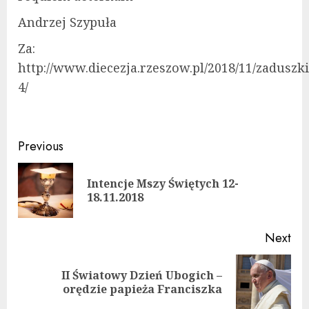
Andrzej Szypuła
Za:
http://www.diecezja.rzeszow.pl/2018/11/zaduszki
4/
Continue
Previous
Reading
Intencje Mszy Świętych 12-
Pre
18.11.2018
pos
Next
II Światowy Dzień Ubogich –
Next
orędzie papieża Franciszka
post: