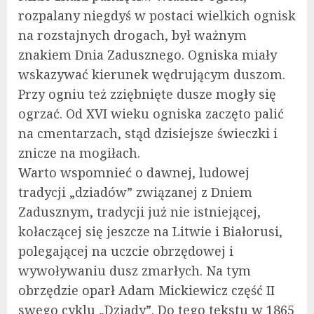
rozpalany niegdyś w postaci wielkich ognisk
na rozstajnych drogach, był ważnym
znakiem Dnia Zadusznego. Ogniska miały
wskazywać kierunek wędrującym duszom.
Przy ogniu też zziębnięte dusze mogły się
ogrzać. Od XVI wieku ogniska zaczęto palić
na cmentarzach, stąd dzisiejsze świeczki i
znicze na mogiłach.
Warto wspomnieć o dawnej, ludowej
tradycji „dziadów” związanej z Dniem
Zadusznym, tradycji już nie istniejącej,
kołaczącej się jeszcze na Litwie i Białorusi,
polegającej na uczcie obrzędowej i
wywoływaniu dusz zmarłych. Na tym
obrzędzie oparł Adam Mickiewicz część II
swego cyklu „Dziady”. Do tego tekstu w 1865