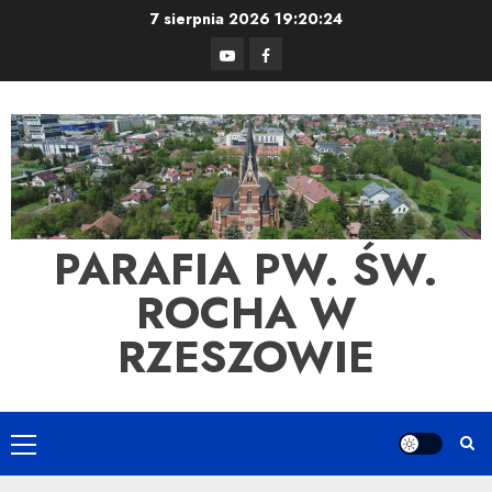
Skip
7 sierpnia 2026
19:20:24
to
YouTube
Facebook
content
PARAFIA PW. ŚW.
ROCHA W
RZESZOWIE
Primary
Menu