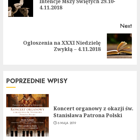
Intencje Mszy Świętych 29.10-
Pre
4.11.2018
pos
Next
Ogłoszenia na XXXI Niedzielę
Next
Zwykłą – 4.11.2018
post:
POPRZEDNIE WPISY
Koncert organowy z okazji św.
Stanisława Patrona Polski
6 MAJA 2019