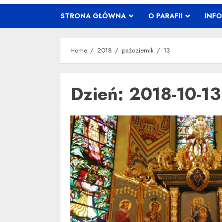
STRONA GŁÓWNA
O PARAFII
INF
Home
2018
październik
13
Dzień:
2018-10-13