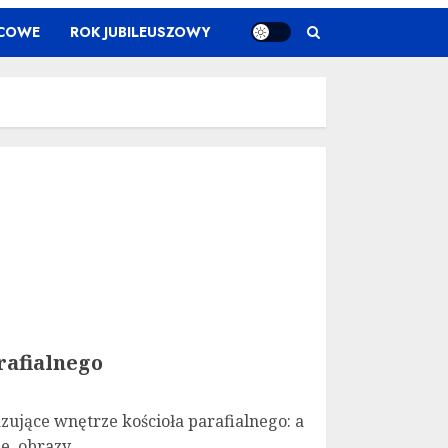
ŃCOWE
ROK JUBILEUSZOWY
rafialnego
zujące wnętrze kościoła parafialnego: a
, obrazy,...