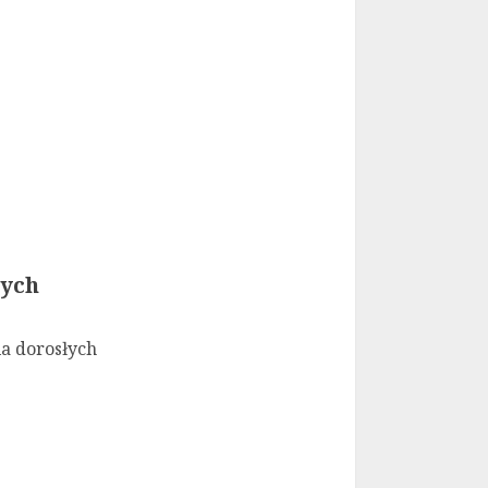
łych
la dorosłych