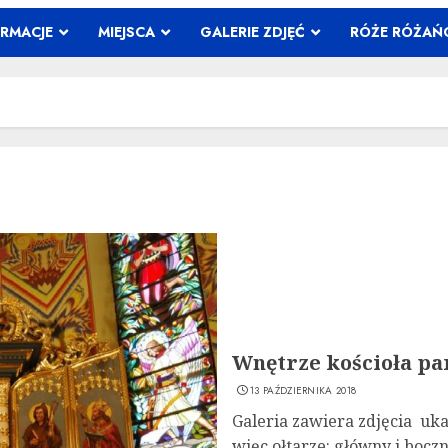
ORMACJE
MIEJSCA
GALERIE ZDJĘĆ
RÓŻE RÓŻA
Wnętrze kościoła pa
13 PAŹDZIERNIKA 2018
Galeria zawiera zdjęcia uka
więc ołtarze: główny i boczne